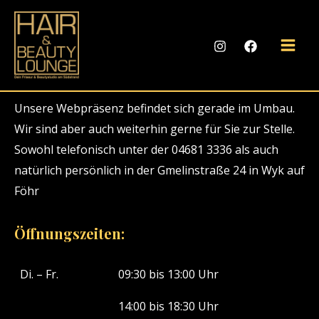
Hair and Beauty Lounge Wyk auf Föhr
Zum
Inhalt
Wir sind dein Damen / Herren-Friseur und
springen
Main
Beautystudio am Südstrand.
Men
Unsere Webpräsenz befindet sich gerade im Umbau.
Wir sind aber auch weiterhin gerne für Sie zur Stelle.
Sowohl telefonisch unter der 04681 3336 als auch
natürlich persönlich in der Gmelinstraße 24 in Wyk auf
Föhr
Öffnungszeiten:
Di. – Fr.
09:30 bis 13:00 Uhr
14:00 bis 18:30 Uhr